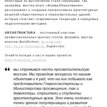
Некоторые из выступлений стали серийными, так,
например, мастер-класс «Форма/Образование»
рассказывает о создании прогрессивных архитектурных
решений общественных и образовательных зданий,
которые сочетают современные тенденции и передовые
педагогические методики.
ARCHSTRUKTURA
- постоянный участник
профессиональных круглых столов, форумов, мастер-
классов (BuildSchool,
Интермузей
,
100+ Forum TechnoBuild
, Зодчество)
Узнайте больше о нас и наших проектах:
https://t.me/Arch_struktura
мы стремимся нести просветительскую
миссию. Мы проводим экскурсии по нашим
объектам и я рад, что на них побывали как
представители Главгосэкспертизы и
Министерства просвещения, так и
девелоперы, строители и студенты
архитектурных вузов. Это очень полезно с
точки зрения популяризации и развития