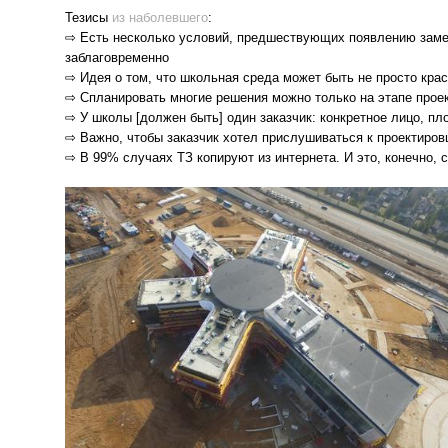
Тезисы
из наболевшего
:⁣⁣⠀
⇨ Есть несколько условий, предшествующих появлению замеч
заблаговременно⁣⁣⠀
⇨ Идея о том, что школьная среда может быть не просто кра
⇨ Спланировать многие решения можно только на этапе проект
⇨ У школы [должен быть] один заказчик: конкретное лицо, пл
⇨ Важно, чтобы заказчик хотел прислушиваться к проектиров
⇨ В 99% случаях ТЗ копируют из интернета. И это, конечно, 