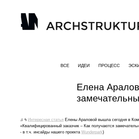
ВСЕ
ИДЕИ
ПРОЦЕСС
ЭСК
Елена Аралов
замечательны
♫ ϟ
Интересная статья
Елены Араловой вышла сегодня в Комм
«Квалифицированный заказчик – Как получаются замечатель
- в т.ч. инсайды нашего проекта
Wunderpark
)⁣⁣⠀